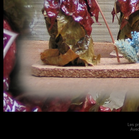
Le
s p
Avec 