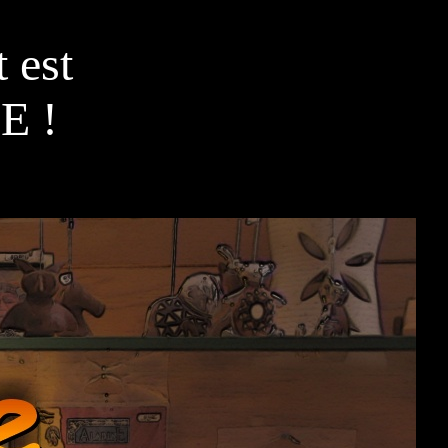
 est
E !