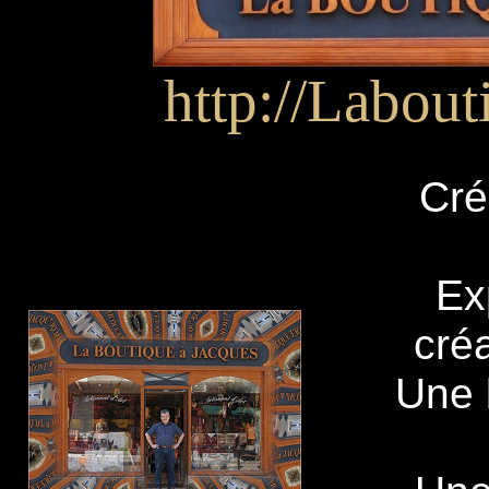
http://Labou
Cré
Ex
créa
Une b