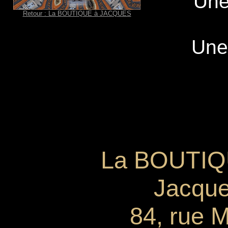
Une
Retour : La BOUTIQUE à JACQUES
Un
La BOUTI
Jacqu
84, rue 